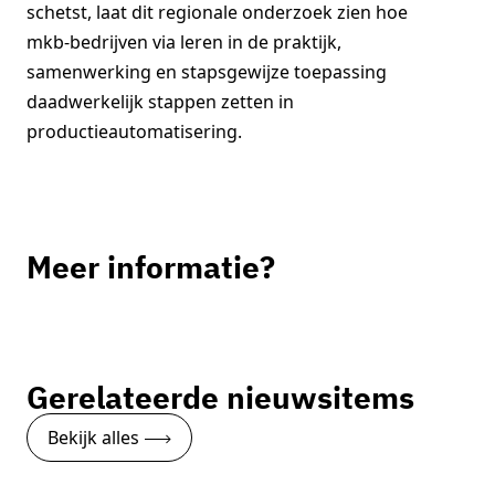
schetst, laat dit regionale onderzoek zien hoe
mkb‑bedrijven via leren in de praktijk,
samenwerking en stapsgewijze toepassing
daadwerkelijk stappen zetten in
productieautomatisering.
Meer informatie?
Petra Mouthaan
Programmamanager Maakindustrie
Gerelateerde nieuwsitems
Neem contact op
Bekijk alles