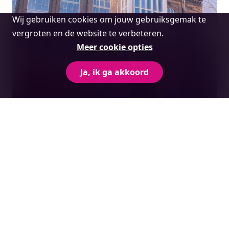
Cookie
Wij gebruiken cookies om jouw gebruiksgemak te
melding
vergroten en de website te verbeteren.
Meer cookie opties
Ja, ik ga akkoord
Onze diensten