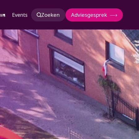
Zoeken
Adviesgesprek
ws
Events