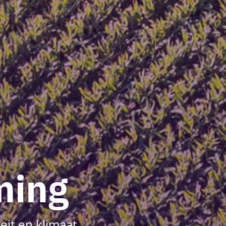
ming
eit en klimaat