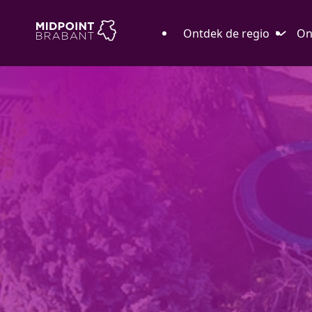
Ontdek de regio
On