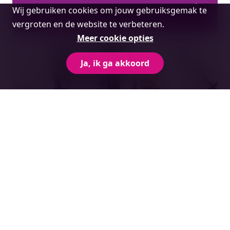
Cookie
Wij gebruiken cookies om jouw gebruiksgemak te
PhytoSan Eco
melding
vergroten en de website te verbeteren.
Meer cookie opties
Ja, ik ga akkoord
Hoe Roto-Art toekomstbestendig
onderneemt met waterstof als draaiende
motor