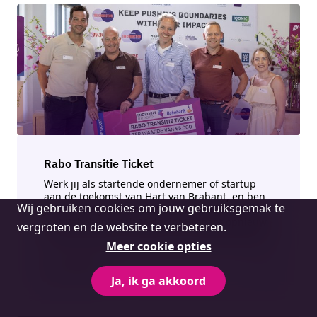
Rabo Transitie Ticket
Werk jij als startende ondernemer of startup
aan de toekomst van Hart van Brabant, en ben
Cookie
Wij gebruiken cookies om jouw gebruiksgemak te
je klaar om jouw innovatie te versnellen? Samen
melding
met Rabobank stelt Midpoint Brabant opnieuw
vergroten en de website te verbeteren.
8 Rabo Transitie Tickets van € 5.000 beschikbaar
Meer cookie opties
Lees verder
Ja, ik ga akkoord