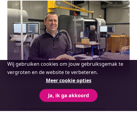
Cookie
Wij gebruiken cookies om jouw gebruiksgemak te
melding
vergroten en de website te verbeteren.
Meer cookie opties
Schreinemacher zet stappen in slimmer
werken vanuit Lerend Netwerk voor Open
Ja, ik ga akkoord
Innovatie
“Het Lerend Netwerk heeft mij samen met
Midpoint Brabant geholpen de kernvraag te
verhelderen. En om hier vervolgens concreet
mee aan de slag te gaan.”