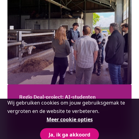
Regio Deal-project: AI-studenten
Cookie
Wij gebruiken cookies om jouw gebruiksgemak te
ontwikkelen digitale tools voor verslimmen
melding
korte voedselketens
vergroten en de website te verbeteren.
Meer cookie opties
Lees meer
Ja, ik ga akkoord