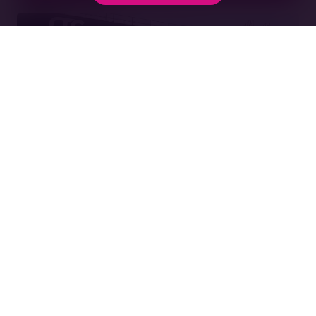
BTT Multimodal Group verstevigt haar
multimodale positie met overname Rail
Terminal Chemelot
Lees meer