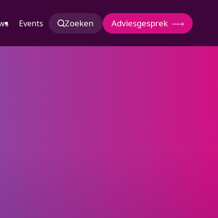
Zoeken
Adviesgesprek
ws
Events