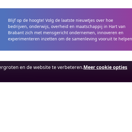
Blijf op de hoogte! Volg de laatste nieuwtjes over hoe
bedrijven, onderwijs, overheid en maatschappij in Hart van
Brabant zich met mensgericht ondernemen, innoveren en
experimenteren inzetten om de samenleving vooruit te helpen
rgroten en de website te verbeteren.
Meer cookie opties
Over ons
Contactge
Burgemeest
Over Midpoint Brabant
(Gebouw 88
Team
5041 SB Til
Vacatures
013 – 744 0