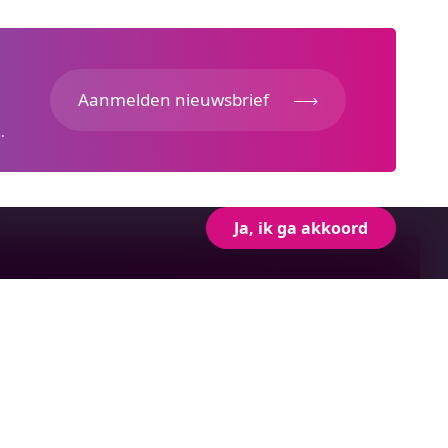
Aanmelden nieuwsbrief
.
Ja, ik ga akkoord
gevens
er Brokxlaan 12
)
burg
4 05