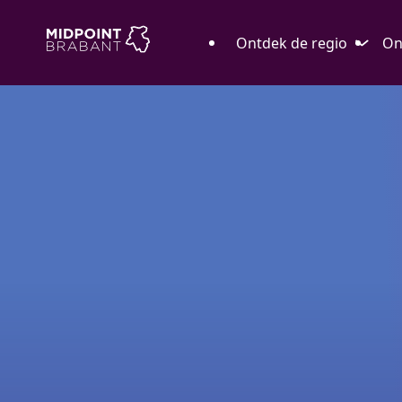
Ontdek de regio
On