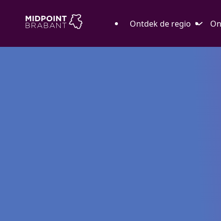
Ontdek de regio
On