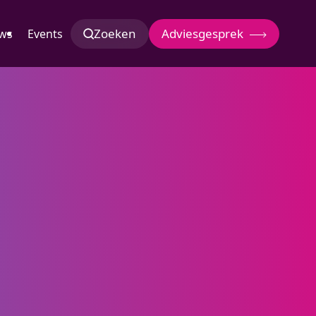
Zoeken
Adviesgesprek
ws
Events