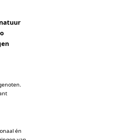
 natuur
Zo
gen
ogenoten.
ant
ionaal én
agingen van