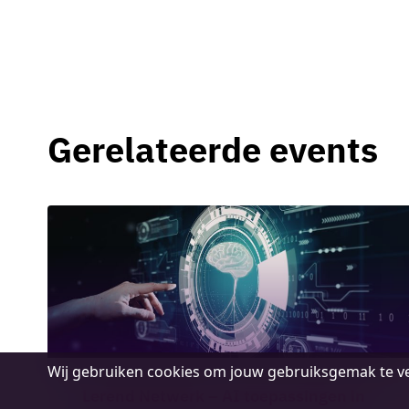
Programmamanager
Aanj
Maakindustrie
prod
Neem contact op
Nee
Gerelateerde events
Cookie
Wij gebruiken cookies om jouw gebruiksgemak te ve
melding
Lerend Netwerk – AI toepassingen in