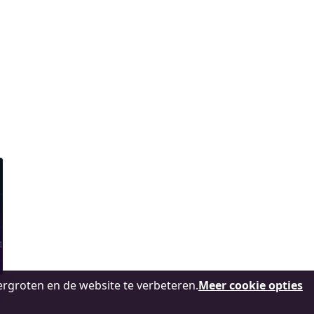
ager lab
uctieautomatisering
m contact op
rgroten en de website te verbeteren.
Meer cookie opties