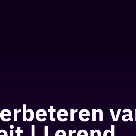
verbeteren v
eit | Lerend