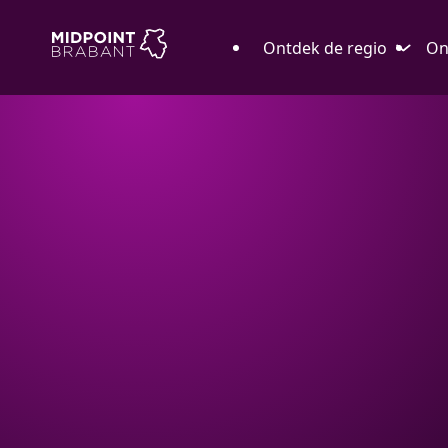
Ontdek de regio
On