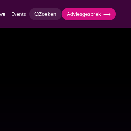
Zoeken
Adviesgesprek
ws
Events