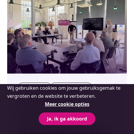
Cookie
Netwerksessie
Financieringsadvies
Wij gebruiken cookies om jouw gebruiksgemak te
melding
vergroten en de website te verbeteren.
Financieringstafel oktober
Meer cookie opties
Midpoint Brabant | Tilburg
Vr 30 oktober | 09:30 - 11:30 uur
Ja, ik ga akkoord
Pitch jouw ondernemingsplan aan partijen.
Krijg direct onafhankelijk en gratis advies over