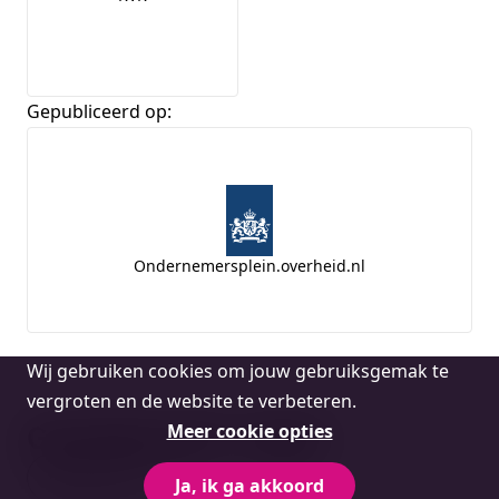
Gepubliceerd op:
Ondernemersplein.overheid.nl
Cookie
Wij gebruiken cookies om jouw gebruiksgemak te
melding
vergroten en de website te verbeteren.
Gerelateerde vragen
Meer cookie opties
Bekijk alles
Ja, ik ga akkoord