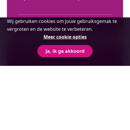
Cookie
Wij gebruiken cookies om jouw gebruiksgemak te
Onderwerp bekijken
melding
vergroten en de website te verbeteren.
Meer cookie opties
Ja, ik ga akkoord
Stappenplan agrarisch bedrijf overdragen
Onderwerp bekijken
Ontvang onze
nieuwsupdates.