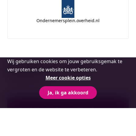
Ondernemersplein.overheid.nl
Cookie
Wij gebruiken cookies om jouw gebruiksgemak te
Gerelateerde vragen
melding
vergroten en de website te verbeteren.
Meer cookie opties
Bekijk alles
Ja, ik ga akkoord
Begeleid uw werknemers bij verlies en
rouw