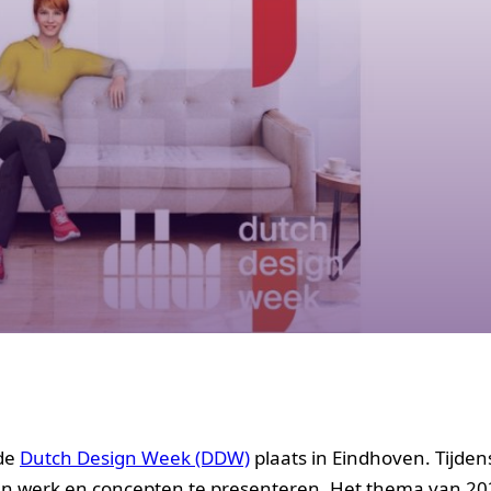
 de
Dutch Design Week (DDW)
plaats in Eindhoven. Tijdens
un werk en concepten te presenteren. Het thema van 202