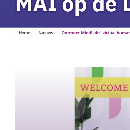
MAI op de 
Home
Nieuws
Ontmoet MindLabs’ virtual huma