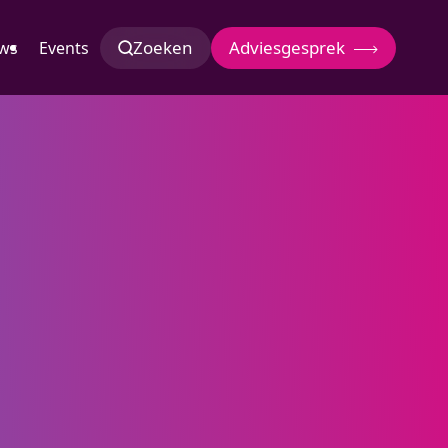
Zoeken
Adviesgesprek
ws
Events