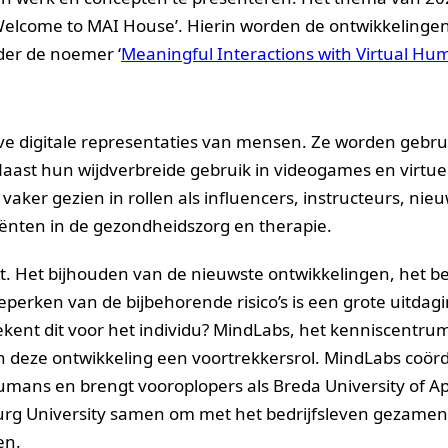
 ‘Welcome to MAI House’. Hierin worden de ontwikkeling
der de noemer ‘
Meaningful Interactions with Virtual Hu
ieve digitale representaties van mensen. Ze worden gebrui
aast hun wijdverbreide gebruik in videogames en virtue
ker gezien in rollen als influencers, instructeurs, nie
tiënten in de gezondheidszorg en therapie.
cht. Het bijhouden van de nieuwste ontwikkelingen, het b
erken van de bijbehorende risico’s is een grote uitdag
kent dit voor het individu? MindLabs, het kenniscentru
lt in deze ontwikkeling een voortrekkersrol. MindLabs coör
umans en brengt vooroplopers als Breda University of Ap
lburg University samen om met het bedrijfsleven gezamenl
en.