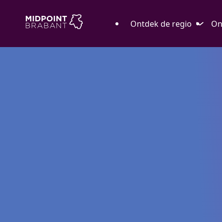
Ontdek de regio
On