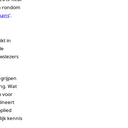
en rondom
mans
’.
kt in
le
uwslezers
egrijpen
ing. Wat
m voor
dineert
plied
ijk kennis