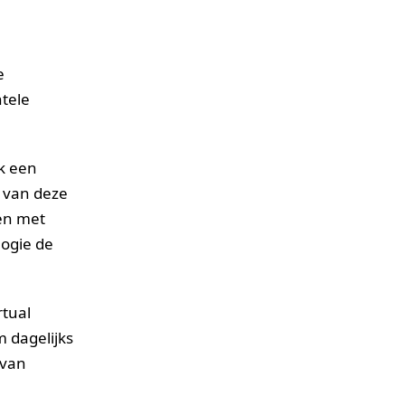
e
tele
k een
 van deze
ren met
logie de
rtual
 dagelijks
 van