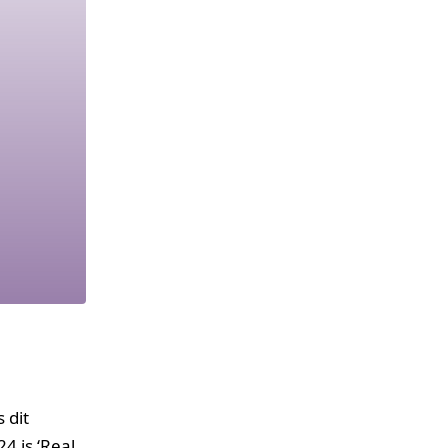
 dit
4 is ‘Real