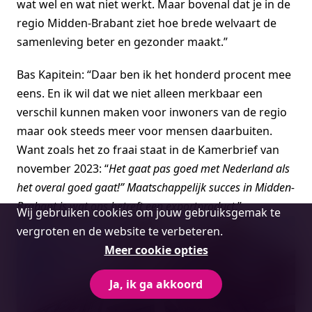
wat wel en wat niet werkt. Maar bovenal dat je in de
regio Midden-Brabant ziet hoe brede welvaart de
samenleving beter en gezonder maakt.”
Bas Kapitein: “Daar ben ik het honderd procent mee
eens. En ik wil dat we niet alleen merkbaar een
verschil kunnen maken voor inwoners van de regio
maar ook steeds meer voor mensen daarbuiten.
Want zoals het zo fraai staat in de Kamerbrief van
november 2023: “
Het gaat pas goed met Nederland als
het overal goed gaat!” Maatschappelijk succes in Midden-
Brabant is wat ons betreft een exportproduct
.”
Cookie
Wij gebruiken cookies om jouw gebruiksgemak te
melding
vergroten en de website te verbeteren.
Meer cookie opties
Ja, ik ga akkoord