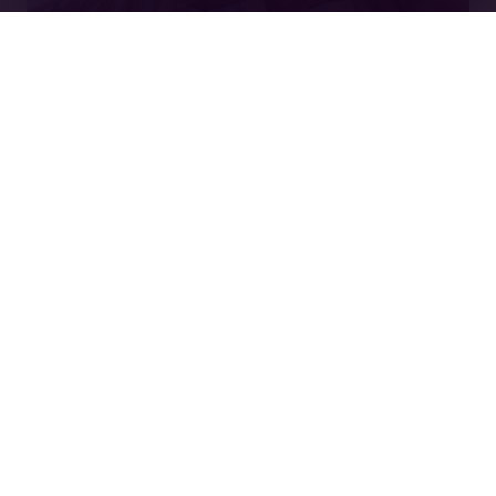
Wil je met ons sparren
over dit onderwerp?
Neem contact met ons op!
Gerelateerde nieuwsitems
Bekijk alles