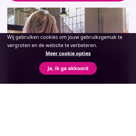
Cookie
Wij gebruiken cookies om jouw gebruiksgemak te
melding
vergroten en de website te verbeteren.
Meer cookie opties
Ja, ik ga akkoord
Ontvang onze