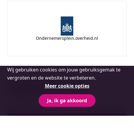
Ondernemersplein.overheid.nl
Cookie
Wij gebruiken cookies om jouw gebruiksgemak te
melding
vergroten en de website te verbeteren.
Gerelateerde vragen
Meer cookie opties
Bekijk alles
Ja, ik ga akkoord
Verwerkingsregister opstellen