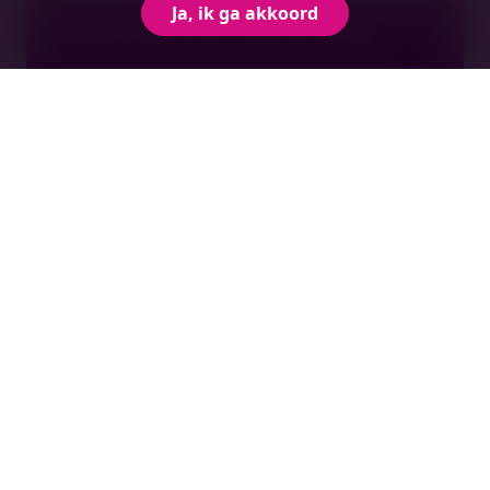
Ja, ik ga akkoord
Persoonsgegevens beschermen (AVG)
Onderwerp bekijken
Verplicht registreren
databemiddelingsdienst (DGA)
Onderwerp bekijken