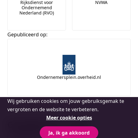
Rijksdienst voor
NVWA
Ondernemend
Nederland (RVO)
Gepubliceerd op:
Ondernemersplein.overheid.nl
Cookie
Wij gebruiken cookies om jouw gebruiksgemak te
melding
vergroten en de website te verbeteren.
Meer cookie opties
Gerelateerde vragen
Ja, ik ga akkoord
Bekijk alles