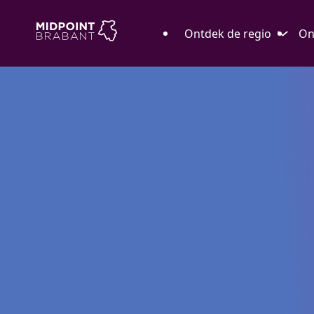
Ontdek de regio
On