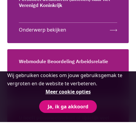
Verenigd Koninkrijk
Onderwerp bekijken
Webmodule Beoordeling Arbeidsrelatie
Cookie
Wij gebruiken cookies om jouw gebruiksgemak te
melding
vergroten en de website te verbeteren.
Onderwerp bekijken
Meer cookie opties
Ja, ik ga akkoord
U heeft personeelstekort of tijdelijk veel
werk