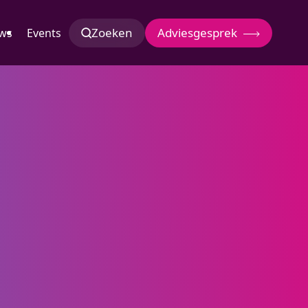
Zoeken
Adviesgesprek
ws
Events