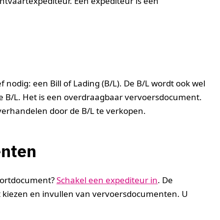
htvaartexpediteur. Een expediteur is een
 nodig: een Bill of Lading (B/L). De B/L wordt ook wel
B/L. Het is een overdraagbaar vervoersdocument.
verhandelen door de B/L te verkopen.
enten
sportdocument?
Schakel een expediteur in
. De
et kiezen en invullen van vervoersdocumenten. U