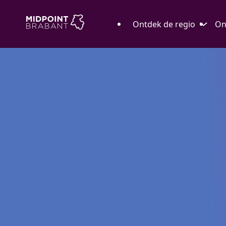
Ontdek de regio
On