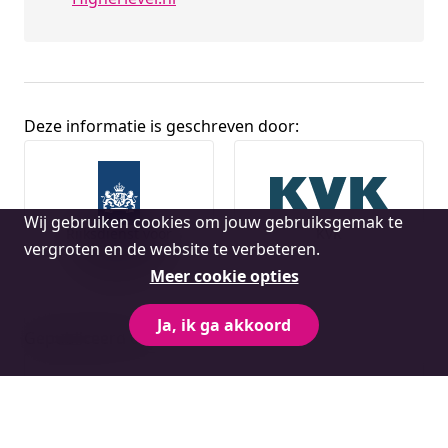
Deze informatie is geschreven door:
Broninformatie
Cookie
Wij gebruiken cookies om jouw gebruiksgemak te
Rijksdienst voor
KVK
melding
vergroten en de website te verbeteren.
Ondernemend
Nederland
Meer cookie opties
Ja, ik ga akkoord
Gepubliceerd op: