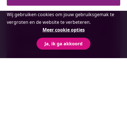
Cookie
Wij gebruiken cookies om jouw gebruiksgemak te
melding
vergroten en de website te verbeteren.
ATA-carnet bij tijdelijke invoer in het
buitenland
Meer cookie opties
Ja, ik ga akkoord
Onderwerp bekijken
Certificaat van oorsprong bij export
Onderwerp bekijken