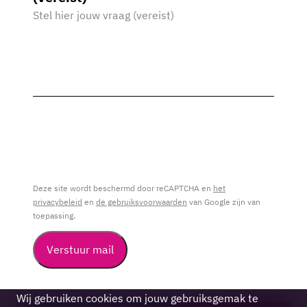
Deze site wordt beschermd door reCAPTCHA en
het
privacybeleid
en
de gebruiksvoorwaarden
van Google zijn van
toepassing.
Verstuur mail
Cookie
Wij gebruiken cookies om jouw gebruiksgemak te