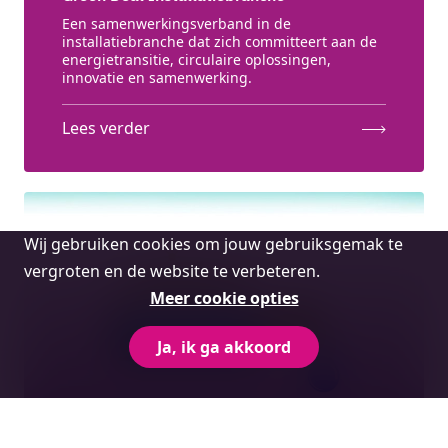
Een samenwerkingsverband in de
installatiebranche dat zich committeert aan de
energietransitie, circulaire oplossingen,
innovatie en samenwerking.
Lees verder
Cookie
Wij gebruiken cookies om jouw gebruiksgemak te
melding
vergroten en de website te verbeteren.
Meer cookie opties
Ja, ik ga akkoord