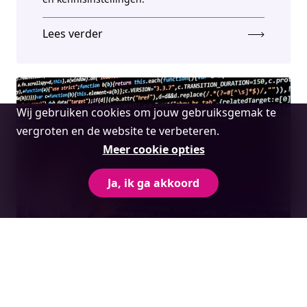
Lees verder
Cookie
Wij gebruiken cookies om jouw gebruiksgemak te
melding
vergroten en de website te verbeteren.
Meer cookie opties
Ja, ik ga akkoord
AVS tool voor werving logistieke opleiding