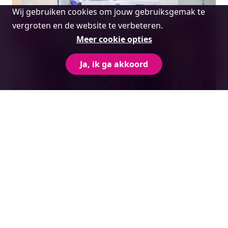
Cookie
Wij gebruiken cookies om jouw gebruiksgemak te
melding
vergroten en de website te verbeteren.
Meer cookie opties
Ja, ik ga akkoord
Terugblik: Startups For Society – The
Connection 2026
Lees meer