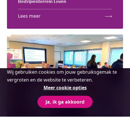
Bedrijventerrein Loven
Lees meer
Cookie
Wij gebruiken cookies om jouw gebruiksgemak te
melding
vergroten en de website te verbeteren.
Meer cookie opties
Ja, ik ga akkoord