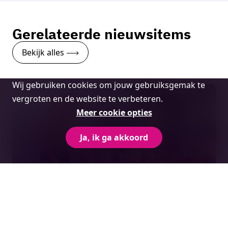
Neem contact op
Gerelateerde nieuwsitems
Bekijk alles
Cookie
Wij gebruiken cookies om jouw gebruiksgemak te
melding
vergroten en de website te verbeteren.
Meer cookie opties
Ja, ik ga akkoord
Samen bouwen aan regionaal talent: de
kracht van Gen-T (MindLabs)