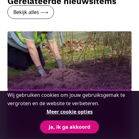
Gerelateerde nieuwsitems
Bekijk alles
Cookie
Wij gebruiken cookies om jouw gebruiksgemak te
melding
Heggenactie met gratis heggen voor
vergroten en de website te verbeteren.
Bedrijventerrein Loven
Meer cookie opties
Lees meer
Ja, ik ga akkoord