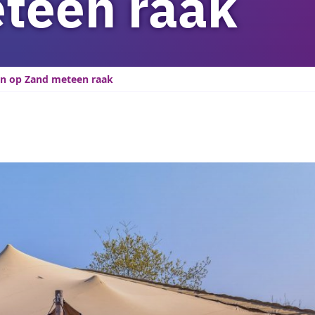
teen raak
on op Zand meteen raak