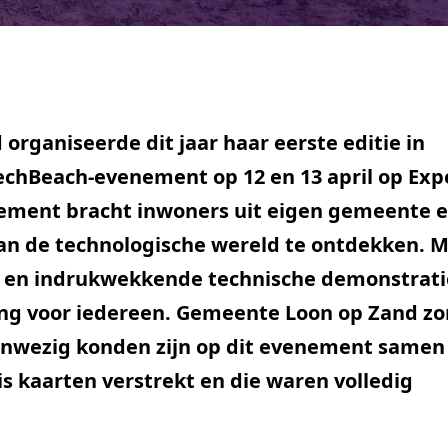
organiseerde dit jaar haar eerste editie in
chBeach-evenement op 12 en 13 april op Exp
enement bracht inwoners uit eigen gemeente 
n de technologische wereld te ontdekken. M
ps en indrukwekkende technische demonstrat
ng voor iedereen. Gemeente Loon op Zand z
 aanwezig konden zijn op dit evenement same
is kaarten verstrekt en die waren volledig