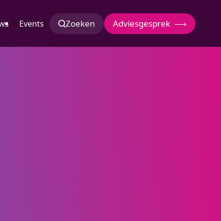
Zoeken
Adviesgesprek
ws
Events