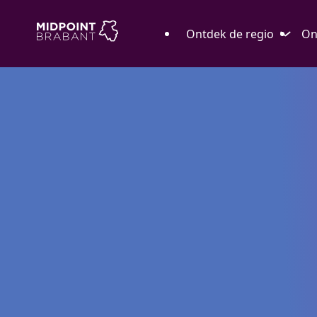
Ontdek de regio
On