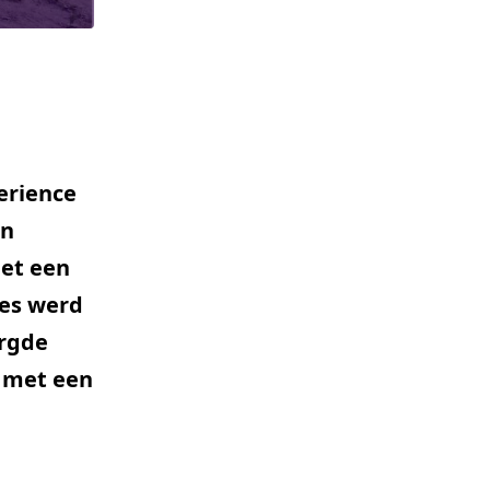
erience
en
et een
ies werd
orgde
n met een