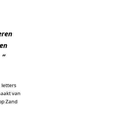
eren
 en
 ”
letters
maakt van
op Zand