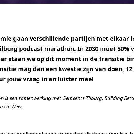
mie gaan verschillende partijen met elkaar i
Tilburg podcast marathon. In 2030 moet 50% 
aar staan we op dit moment in de transitie b
ansitie mag dan een kwestie zijn van doen, 12
r jouw vraag in en luister mee!
on is een samenwerking met Gemeente Tilburg, Building Bett
an Up New.
r wat er allemaal gebeurt rondom dit thema (dat is al he