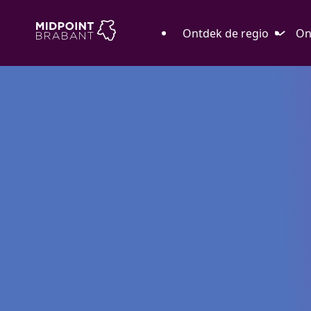
Ontdek de regio
On