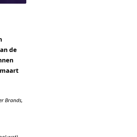
n
van de
innen
 maart
er Brands,
el wat),