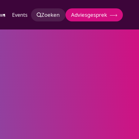
Zoeken
Adviesgesprek
ws
Events