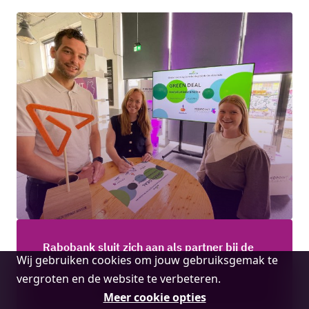
Rabobank sluit zich aan als partner bij de
Cookie
Wij gebruiken cookies om jouw gebruiksgemak te
Green Deal Installatiebranche
melding
vergroten en de website te verbeteren.
Lees meer
Meer cookie opties