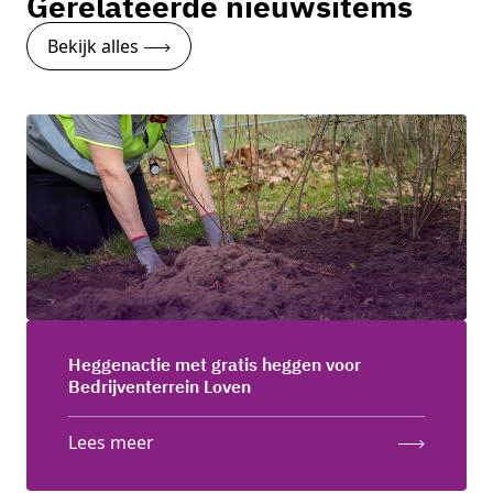
Gerelateerde nieuwsitems
Neem contact op
Bekijk alles
Heggenactie met gratis heggen voor
Bedrijventerrein Loven
Lees meer