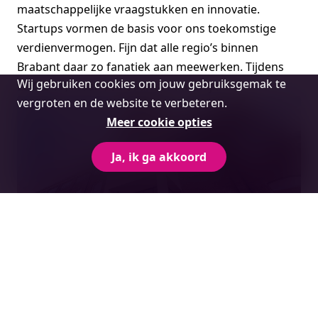
maatschappelijke vraagstukken en innovatie.
Startups vormen de basis voor ons toekomstige
verdienvermogen. Fijn dat alle regio’s binnen
Brabant daar zo fanatiek aan meewerken. Tijdens
Cookie
Wij gebruiken cookies om jouw gebruiksgemak te
LEVEL UP, maar ook daarna natuurlijk.”
melding
vergroten en de website te verbeteren.
Meer cookie opties
Ja, ik ga akkoord
Wil je met ons sparren
over dit onderwerp?