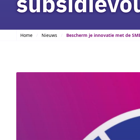
subsidievo
Home
Nieuws
Bescherm je innovatie met de SME