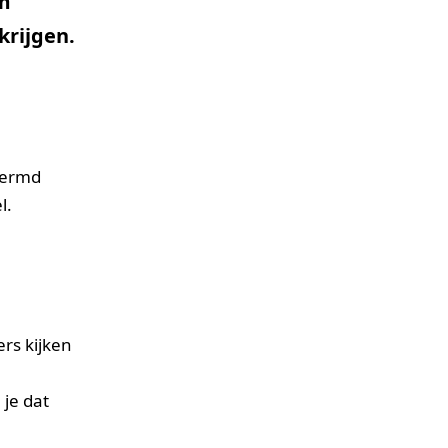
om
krijgen.
hermd
l.
rs kijken
.
 je dat