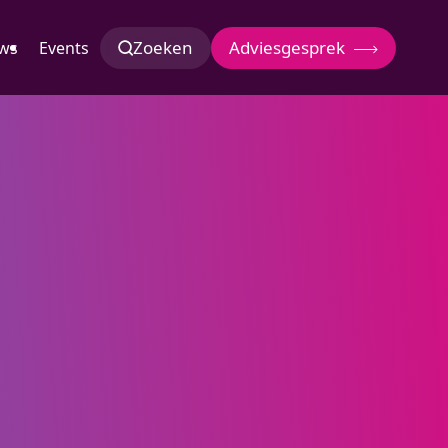
Zoeken
Adviesgesprek
ws
Events