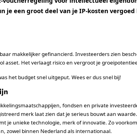
ME-voucherregeling voor intellectueel eigend
 je een groot deel van je IP-kosten vergoed 
baar makkelijker gefinancierd. Investeerders zien besc
 asset. Het verlaagt risico en vergroot je groeipotentiee
was het budget snel uitgeput. Wees er dus snel bij!
ijn
kkelingsmaatschappijen, fondsen en private investeerde
gistreerd merk laat zien dat je serieus bouwt aan waarde
t je unieke technologie, merk of innovatie. Zo voorkom
n, zowel binnen Nederland als internationaal.