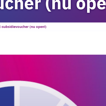
ucher (nu ope
-subsidievoucher (nu open!)