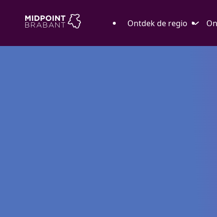
Ontdek de regio
On