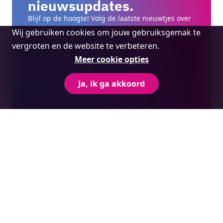
nieuwsupdates.
Blijf op de hoogte! Volg de laatste nieuwtjes over
Cookie
hoe bedrijven, onderwijs, overheid en
Wij gebruiken cookies om jouw gebruiksgemak te
maatschappij in Hart van Brabant zich met
melding
vergroten en de website te verbeteren.
mensgericht ondernemen, innoveren en
Meer cookie opties
experimenteren inzetten om de samenleving
vooruit te helpen.
Ja, ik ga akkoord
Aanmelden nieuwsbrief
Voor ondernemingen