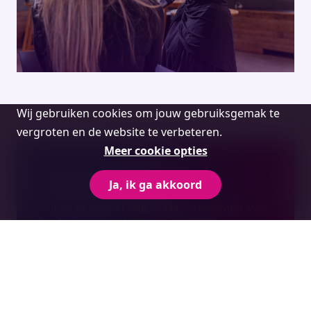
Cookie
Wij gebruiken cookies om jouw gebruiksgemak te
melding
vergroten en de website te verbeteren.
Meer cookie opties
Ontvang onze
nieuwsupdates.
Ja, ik ga akkoord
Blijf op de hoogte! Volg de laatste nieuwtjes over
hoe bedrijven, onderwijs, overheid en
maatschappij in Hart van Brabant zich met
mensgericht ondernemen, innoveren en
experimenteren inzetten om de samenleving
vooruit te helpen.
Aanmelden nieuwsbrief