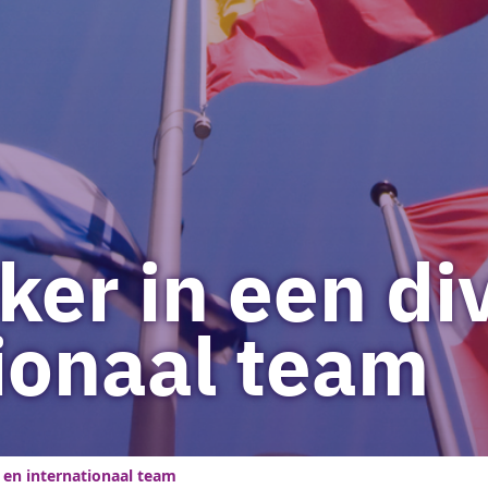
er in een di
ionaal team
 en internationaal team