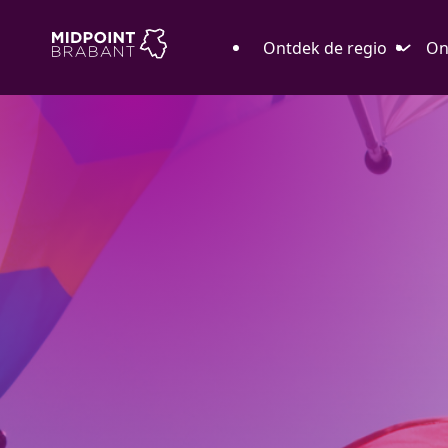
Ontdek de regio
On