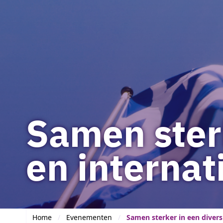
Samen sterk
en internat
Home
Evenementen
Samen sterker in een divers