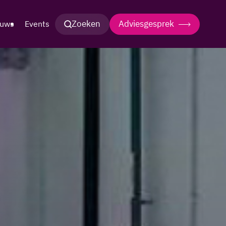
Zoeken
Adviesgesprek
euws
Events