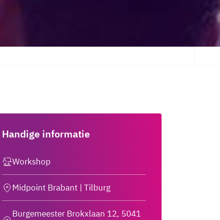
Handige informatie
Workshop
Midpoint Brabant | Tilburg
Burgemeester Brokxlaan 12, 5041