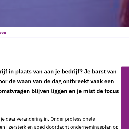
ven
ijf in plaats van aan je bedrijf? Je barst van
door de waan van de dag ontbreekt vaak een
omstvragen blijven liggen en je mist de focus
je daar verandering in. Onder professionele
m een ijzersterk en goed doordacht ondernemingsplan op