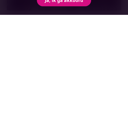
Ja, ik ga akkoord
Onweerstaanbaar ondernemen
Midpoint Brabant | Tilburg
Wo 9 september | 09:30 - 13:30 uur
Leer hoe je met weinig marketingbudget meer
klanten aantrekt door je wow-factor scherp te
maken. Je gaat naar huis met concrete acties
voor online en offline.
Bekijk evenement
Ontvang onze