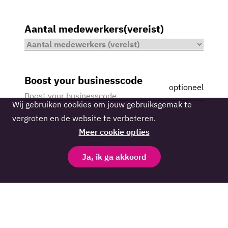
Aantal medewerkers
(vereist)
Boost your businesscode
optioneel
Cookie
Wij gebruiken cookies om jouw gebruiksgemak te
melding
vergroten en de website te verbeteren.
Meer cookie opties
Ja, ik ga akkoord
Deze site wordt beschermd door reCAPTCHA en
het
privacybeleid
en
de gebruiksvoorwaarden
van Google zijn van
toepassing.