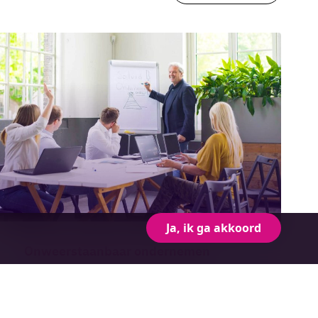
Ja, ik ga akkoord
Onweerstaanbaar ondernemen
Midpoint Brabant | Tilburg
Wo 9 september | 09:30 - 13:30 uur