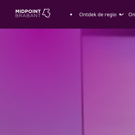
Ontdek de regio
On