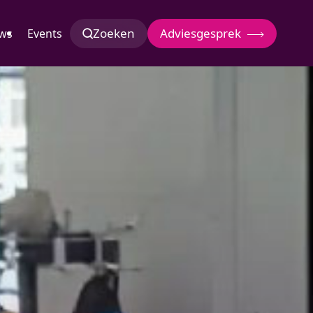
Zoeken
Adviesgesprek
ws
Events