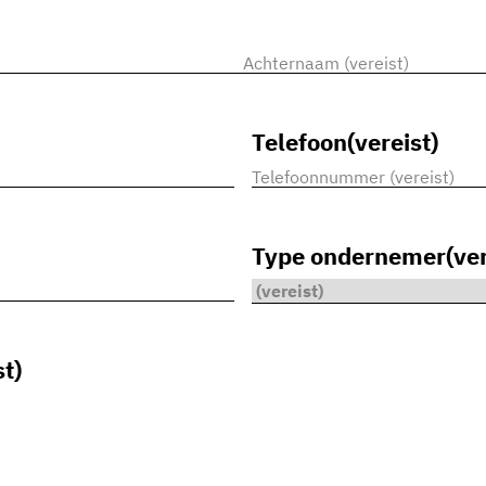
Achternaam
Telefoon
(vereist)
Type ondernemer
(ve
st)