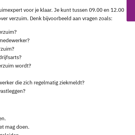
uimexpert voor je klaar. Je kunt tussen 09.00 en 12.00
over verzuim. Denk bijvoorbeeld aan vragen zoals:
verzuim?
e medewerker?
erzuim?
rijfsarts?
erzuim wordt?
erker die zich regelmatig ziekmeldt?
vastleggen?
en.
iet mag doen.