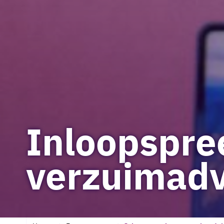
Inloopspre
verzuimadv