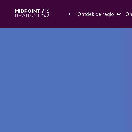
Ontdek de regio
On