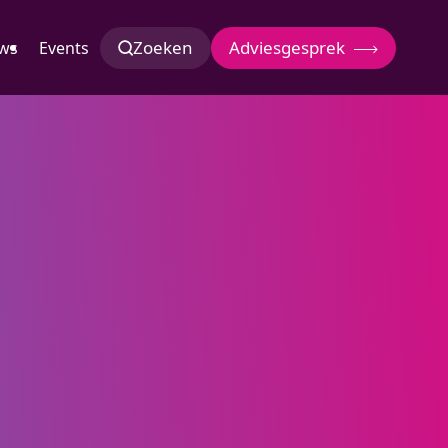
Zoeken
Adviesgesprek
ws
Events