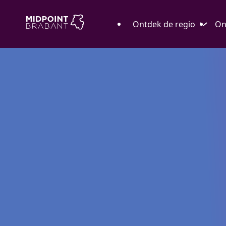
Ontdek de regio
On