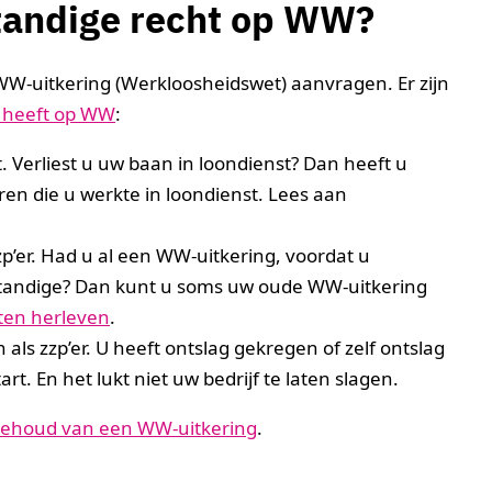
fstandige recht op WW?
WW-uitkering (Werkloosheidswet) aanvragen. Er zijn
t heeft op WW
:
. Verliest u uw baan in loondienst? Dan heeft u
en die u werkte in loondienst. Lees aan
p’er. Had u al een WW-uitkering, voordat u
lfstandige? Dan kunt u soms uw oude WW-uitkering
ten herleven
.
als zzp’er. U heeft ontslag gekregen of zelf ontslag
. En het lukt niet uw bedrijf te laten slagen.
jk behoud van een WW-uitkering
.