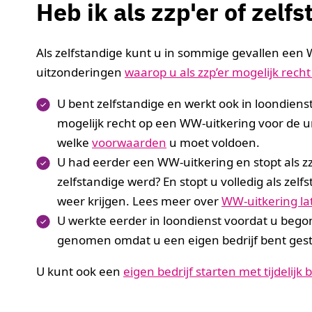
Heb ik als zzp'er of zel
Als zelfstandige kunt u in sommige gevallen een 
uitzonderingen
waarop u als zzp’er mogelijk rech
U bent zelfstandige en werkt ook in loondienst
mogelijk recht op een WW-uitkering voor de ur
welke
voorwaarden
u moet voldoen.
U had eerder een WW-uitkering en stopt als zz
zelfstandige werd? En stopt u volledig als ze
weer krijgen. Lees meer over
WW-uitkering la
U werkte eerder in loondienst voordat u begon 
genomen omdat u een eigen bedrijf bent gestart
U kunt ook een
eigen bedrijf starten met tijdeli