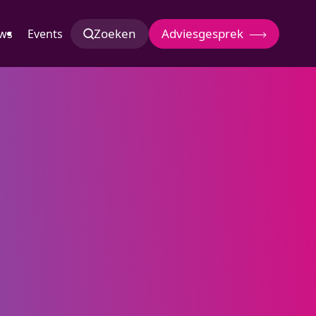
Zoeken
Adviesgesprek
ws
Events