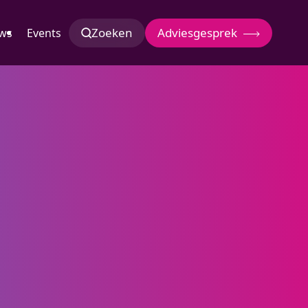
Zoeken
Adviesgesprek
ws
Events