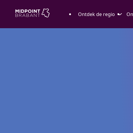
Ontdek de regio
On