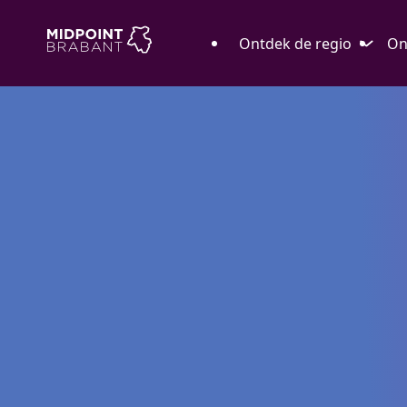
Ontdek de regio
On