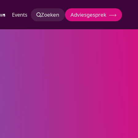
Zoeken
Adviesgesprek
ws
Events