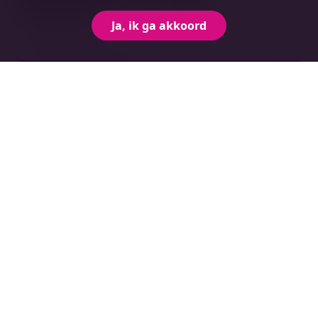
Bekijk alles
Ja, ik ga akkoord
088-nummer en andere zakelijke
telefoonnummers aanvragen
Onderwerp bekijken
Burgerservicenummer (BSN) opnemen in
uw administratie
Onderwerp bekijken